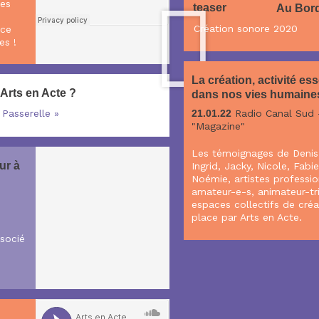
des
teaser
Au Bord
Création sonore 2020
nce
es !
La création, activité ess
 Arts en Acte ?
dans nos vies humaine
 Passerelle »
21.01.22
Radio Canal Sud 
"Magazine"
Les témoignages de Denis,
ur à
Ingrid, Jacky, Nicole, Fabi
Noémie, artistes professio
amateur-e-s, animateur-tr
espaces collectifs de créa
place par Arts en Acte.
ssocié
e