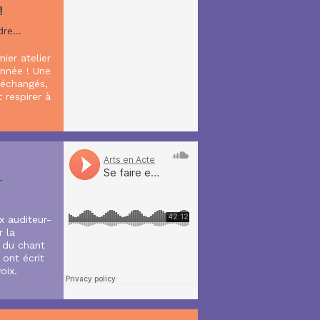
!
re...
ier atelier
’année ! Une
 échangés,
t respirer à
-
x auditeur-
r la
 du chant
 ont écrit
oix.