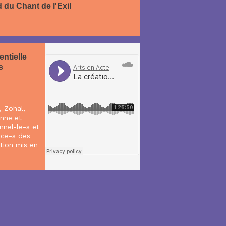
 du Chant de l'Exil
entielle
s
-
 Zohal,
enne et
nnel-le-s et
ice-s des
tion mis en