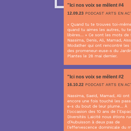
"Ici nos voix se mêlent #4
12.09.23
PODCAST ARTS EN ACT
« Quand tu te trouves toi-même
quand tu aimes les autres, tu te
libères… » Ce sont les mots de 
Nassima, Denis, Ali, Mamad, Aïs
Modather qui ont rencontré les 
des promeneur-euse-s du Jardi
Plantes le 28 mai dernier.
"Ici nos voix se mêlent #2
16.10.22
PODCAST ARTS EN ACT
Nassima, Saeïd, Mamad, Ali ont
encore une fois touché les pass
e-s du bout de leur plume… À
l’occasion des 10 ans de l’Espa
Diversités Laïcité nous étions ru
d’Aubuisson à deux pas de
l’effervescence dominicale du 