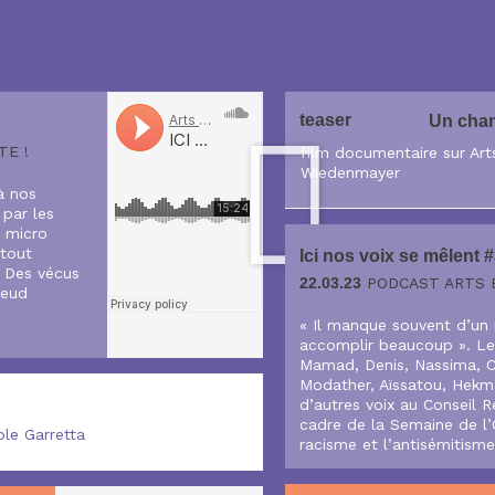
teaser
Un chan
TE !
film documentaire sur Ar
Wiedenmayer
à nos
 par les
u micro
tout
Ici nos voix se mêlent 
. Des vécus
22.03.23
PODCAST ARTS E
oeud
« Il manque souvent d’un 
accomplir beaucoup ». Le
Mamad, Denis, Nassima, Chr
Modather, Aïssatou, Hekm
d’autres voix au Conseil R
cadre de la Semaine de l’
ole Garretta
racisme et l’antisémitism