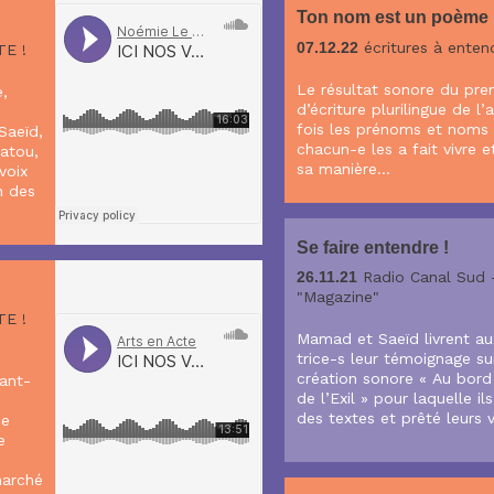
Ton nom est un poème 
07.12.22
écritures à entend
E !
Le résultat sonore du prem
,
d’écriture plurilingue de l
fois les prénoms et noms
Saeïd,
chacun-e les a fait vivre e
satou,
sa manière…
voix
n des
Se faire entendre !
26.11.21
Radio Canal Sud 
"Magazine"
E !
Mamad et Saeïd livrent au
trice-s leur témoignage su
création sonore « Au bord
ant-
de l’Exil » pour laquelle ils
des textes et prêté leurs v
ce
e
marché