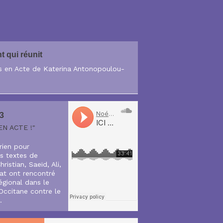
t qui réunit
ts en Acte de Katerina Antonopoulou-
#3
N ACTE !"
rien pour
s textes de
istian, Saeïd, Ali,
at ont rencontré
égional dans le
Occitane contre le
e.