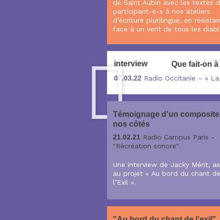
de Saint Aubin avec les textes 
participant-e-s à nos ateliers
d’écriture plurilingue, en résista
face à un vent de tous les diabl
interview
Que fait-on à
07.03.22
Radio Occitanie – « La
Témoignage d'un composite
nos côtés
21.02.21
Radio Campus Paris -
"Récréation sonore"
Une interview de Jacky Mérit, a
au projet « Au bord du chant d
l’Exil ».
"Au bord du chant de l'exil",