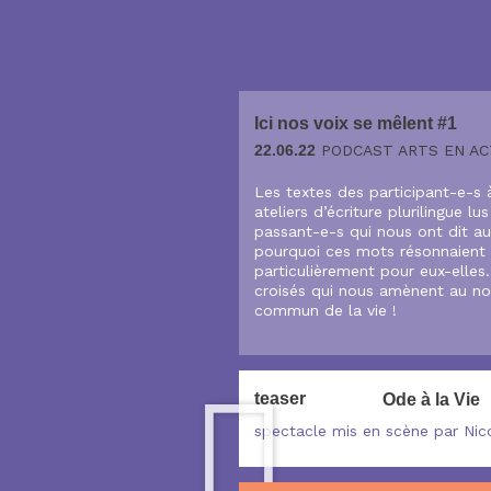
Aller
au
contenu
Ici nos voix se mêlent #1
22.06.22
PODCAST ARTS EN AC
Les textes des participant-e-s 
ateliers d’écriture plurilingue lus
passant-e-s qui nous ont dit a
pourquoi ces mots résonnaient 
particulièrement pour eux-elles
croisés qui nous amènent au n
commun de la vie !
teaser
Ode à la Vie
spectacle mis en scène par Nic